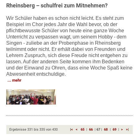
Rheinsberg – schulfrei zum Mitnehmen?
Wir Schüler haben es schon nicht leicht. Es steht zum
Beispiel im Chor jedes Jahr die Wahl bevor, ob der
pflichtbewusste Schüler von heute eine ganze Woche
Unterricht zu verpassen wagt, um seinem Hobby - dem
Singen - zuliebe an der Probenphase in Rheinsberg
teilnimmt oder nicht. Er erhält dabei von Freunden und
Lehrern Zuspruch, sich diese Freude nicht entgehen zu
lassen. Auf der anderen Seite kommen ihm Bedenken
und der Einwand zu Ohren, dass eine Woche Spaß keine
Abwesenheit entschuldige.
mehr
Ergebnisse
331
bis
335
von
430
|<
<
65
|
66
|
67
|
68
|
69
|
>
>|