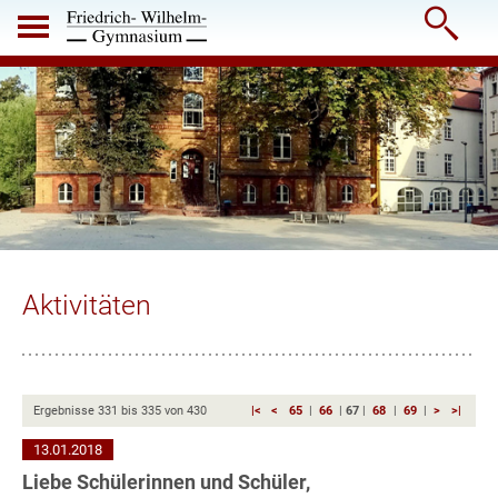

Aktivitäten
Ergebnisse
331
bis
335
von
430
|<
<
65
|
66
|
67
|
68
|
69
|
>
>|
13.01.2018
Liebe Schülerinnen und Schüler,