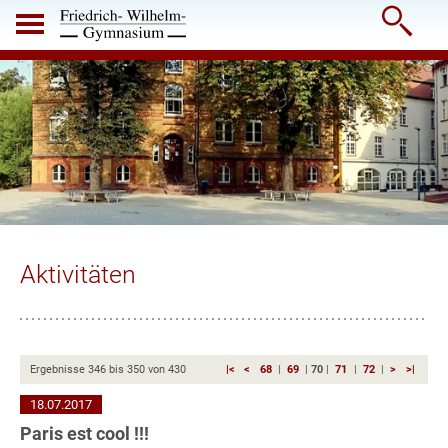

Aktivitäten
Ergebnisse
346
bis
350
von
430
|<
<
68
|
69
|
70
|
71
|
72
|
>
>|
18.07.2017
Paris est cool !!!