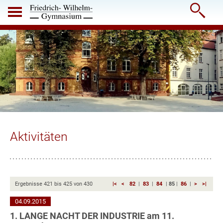

Aktivitäten
Ergebnisse
421
bis
425
von
430
|<
<
82
|
83
|
84
|
85
|
86
|
>
>|
04.09.2015
1. LANGE NACHT DER INDUSTRIE am 11.