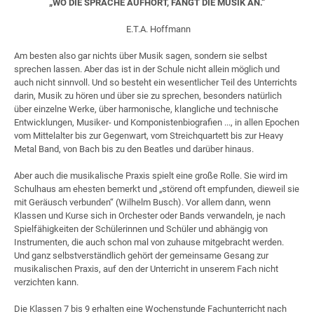
„WO DIE SPRACHE AUFHÖRT, FÄNGT DIE MUSIK AN.“
E.T.A. Hoffmann
Am besten also gar nichts über Musik sagen, sondern sie selbst
sprechen lassen. Aber das ist in der Schule nicht allein möglich und
auch nicht sinnvoll. Und so besteht ein wesentlicher Teil des Unterrichts
darin, Musik zu hören und über sie zu sprechen, besonders natürlich
über einzelne Werke, über harmonische, klangliche und technische
Entwicklungen, Musiker- und Komponistenbiografien ..., in allen Epochen
vom Mittelalter bis zur Gegenwart, vom Streichquartett bis zur Heavy
Metal Band, von Bach bis zu den Beatles und darüber hinaus.
Aber auch die musikalische Praxis spielt eine große Rolle. Sie wird im
Schulhaus am ehesten bemerkt und „störend oft empfunden, dieweil sie
mit Geräusch verbunden“ (Wilhelm Busch). Vor allem dann, wenn
Klassen und Kurse sich in Orchester oder Bands verwandeln, je nach
Spielfähigkeiten der Schülerinnen und Schüler und abhängig von
Instrumenten, die auch schon mal von zuhause mitgebracht werden.
Und ganz selbstverständlich gehört der gemeinsame Gesang zur
musikalischen Praxis, auf den der Unterricht in unserem Fach nicht
verzichten kann.
Die Klassen 7 bis 9 erhalten eine Wochenstunde Fachunterricht nach