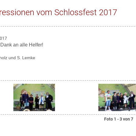
ressionen vom Schlossfest 2017
2017
 Dank an alle Helfer!
holz und S. Lemke
Foto
1
-
3
von
7