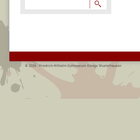

© 2026 - Friedrich-Wilhelm-Gymnasium Königs Wusterhausen­